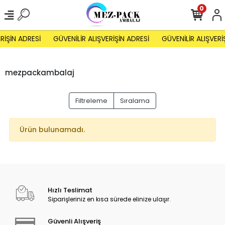
0
RİŞİN ADRESİ
GÜVENİLİR ALIŞVERİŞİN ADRESİ
GÜVENİLİR ALIŞVERİ
mezpackambalaj
Filtreleme
Sıralama
Ürün bulunamadı.
Hızlı Teslimat
Siparişleriniz en kısa sürede elinize ulaşır.
Güvenli Alışveriş