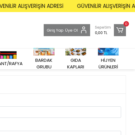
İLİR ALIŞVERİŞİN ADRESİ
GÜVENİLİR ALIŞVERİŞİN AD
0
Sepetim
Giriş Yap
Üye Ol
0,00 TL
GIDA
BARDAK
HİJYEN
ANT/RAFYA
KAPLARI
GRUBU
ÜRÜNLERİ