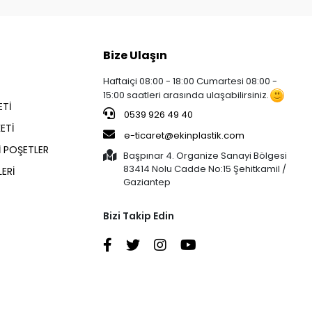
Bize Ulaşın
Haftaiçi 08:00 - 18:00 Cumartesi 08:00 -
15:00 saatleri arasında ulaşabilirsiniz.
ETİ
0539 926 49 40
ETİ
e-ticaret@ekinplastik.com
İ POŞETLER
Başpınar 4. Organize Sanayi Bölgesi
83414 Nolu Cadde No:15 Şehitkamil /
ERİ
Gaziantep
Bizi Takip Edin