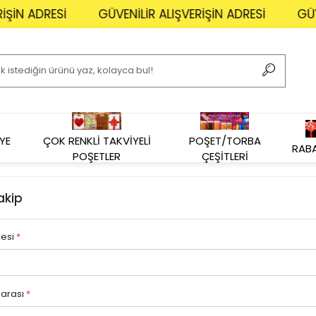
ŞİN ADRESİ
GÜVENİLİR ALIŞVERİŞİN ADRESİ
GÜVEN
YE
ÇOK RENKLİ TAKVİYELİ
POŞET/TORBA
RAB
POŞETLER
ÇEŞİTLERİ
akip
resi
*
marası
*